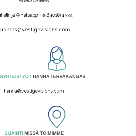
HÄMÄLÄINEN
helin ja Whatsapp +358401851534
tuomas@vestigevisions.com
SYHTEISTYÖT
HANNA TERVAKANGAS
hanna
@vestigevisions.com
SIJAINTI
MISSÄ TOIMIMME