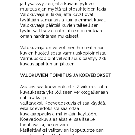
ja hyväksyy sen, että kuvaustyyli voi
muuttua ajan myötä tai olosuhteiden takia.
Valokuvaaja ei takaa, että kuvat ovat
tyyliltään samanlaisia kuin aiemmat kuvat.
Valokuvaaja päättää kuvien taiteellisen
tyylin vallitsevien olosuhteiden mukaan
oman harkintansa mukaisesti.
Valokuvaaja on velvollinen huolehtimaan
kuvien huolellisesta varmuuskopioinnista.
Varmuuskopiointivelvollisuus päättyy 2kk
kuvaustapahtuman jälkeen.
VALOKUVIEN TOIMITUS JA KOEVEDOKSET
Asiakas saa koevedokset 1-2 viikon sisällä
kuvauksesta yksilölliseen verkkogalleriaan
nähtäväksi ja
valittavaksi. Koevedoskuvia ei saa käyttää,
eikä koevedoksista saa ottaa
kuvakaappauksia mihinkään käyttöön.
Koevedoskuvia asiakas ei saa itselle
ladattavaksi, ne on vain
käsiteltäväksi valittavien lopputuotteiden