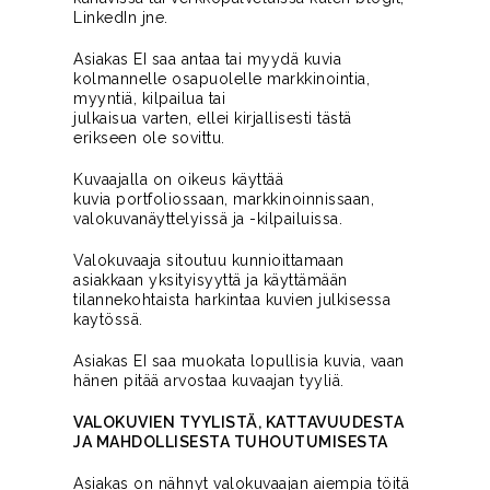
LinkedIn jne.
Asiakas EI saa antaa tai myydä kuvia
kolmannelle osapuolelle markkinointia,
myyntiä, kilpailua tai
julkaisua varten, ellei kirjallisesti tästä
erikseen ole sovittu.
Kuvaajalla on oikeus käyttää
kuvia portfoliossaan, markkinoinnissaan,
valokuvanäyttelyissä ja -kilpailuissa.
Valokuvaaja sitoutuu kunnioittamaan
asiakkaan yksityisyyttä ja käyttämään
tilannekohtaista harkintaa kuvien julkisessa
kaytössä.
Asiakas EI saa muokata lopullisia kuvia, vaan
hänen pitää arvostaa kuvaajan tyyliä.
VALOKUVIEN TYYLISTÄ, KATTAVUUDESTA
JA MAHDOLLISESTA TUHOUTUMISESTA
Asiakas on nähnyt valokuvaajan aiempia töitä