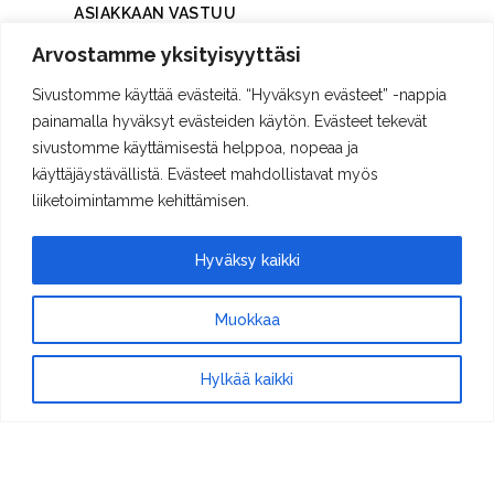
ASIAKKAAN VASTUU
Arvostamme yksityisyyttäsi
Asiakkaan vastuulla on taata valokuvaajalle
työrauha ja toimia yhteistyössä
Sivustomme käyttää evästeitä. “Hyväksyn evästeet” -nappia
valokuvaajan kanssa etukäteen sovitulla
tavalla siten, että onnistuneen valokuvauksen
painamalla hyväksyt evästeiden käytön. Evästeet tekevät
edellytykset täyttyvät. Muussa tapauksessa
sivustomme käyttämisestä helppoa, nopeaa ja
valokuvaaja ei vastaa toimitettujen kuvien
käyttäjäystävällistä. Evästeet mahdollistavat myös
laadusta.
liiketoimintamme kehittämisen.
EVÄSTEET
Rekisterin nimi:
Hyväksy kaikki
VESTIGEVISIONS
Muokkaa
Rekisterinpitäjä:
Tuomas Hämäläinen / VESTIGEVISIONS
Hylkää kaikki
Y-tunnus: 3252790-7
Yhteystiedot:
Yrittäjänkatu 46 04460 Nummenkylä
tuomas.hamalainen@vestigevisions.com