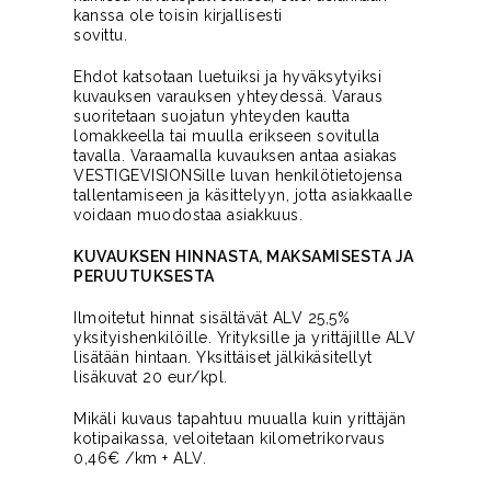
kanssa ole toisin kirjallisesti
sovittu.
Ehdot katsotaan luetuiksi ja hyväksytyiksi
kuvauksen varauksen yhteydessä. Varaus
suoritetaan suojatun yhteyden kautta
lomakkeella tai muulla erikseen sovitulla
tavalla. Varaamalla kuvauksen antaa asiakas
VESTIGEVISIONSille luvan henkilötietojensa
tallentamiseen ja käsittelyyn, jotta asiakkaalle
voidaan muodostaa asiakkuus.
KUVAUKSEN HINNASTA, MAKSAMISESTA JA
PERUUTUKSESTA
Ilmoitetut hinnat sisältävät ALV 25,5%
yksityishenkilöille. Yrityksille ja yrittäjillle ALV
lisätään hintaan. Yksittäiset jälkikäsitellyt
lisäkuvat 20 eur/kpl.
Mikäli kuvaus tapahtuu muualla kuin yrittäjän
kotipaikassa, veloitetaan kilometrikorvaus
0,46€ /km + ALV.