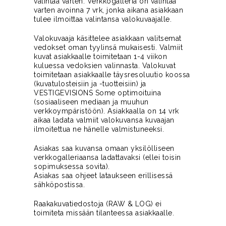
valintaa varten. Verkkogalleria on valintaa
varten avoinna 7 vrk, jonka aikana asiakkaan
tulee ilmoittaa valintansa valokuvaajalle.
Valokuvaaja käsittelee asiakkaan valitsemat
vedokset oman tyylinsä mukaisesti. Valmiit
kuvat asiakkaalle toimitetaan 1-4 viikon
kuluessa vedoksien valinnasta. Valokuvat
toimitetaan asiakkaalle täysresoluutio koossa
(kuvatulosteisiin ja -tuotteisiin) ja
VESTIGEVISIONS Some optimoituina
(sosiaaliseen mediaan ja muuhun
verkkoympäristöön). Asiakkaalla on 14 vrk
aikaa ladata valmiit valokuvansa kuvaajan
ilmoitettua ne hänelle valmistuneeksi.
Asiakas saa kuvansa omaan yksilölliseen
verkkogalleriaansa ladattavaksi (ellei toisin
sopimuksessa sovita).
Asiakas saa ohjeet lataukseen erillisessä
sähköpostissa.
Raakakuvatiedostoja (RAW & LOG) ei
toimiteta missään tilanteessa asiakkaalle.