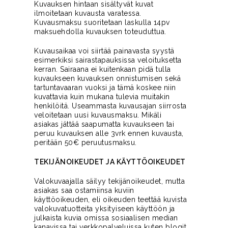
Kuvauksen hintaan sisältyvät kuvat
ilmoitetaan kuvausta varatessa.
Kuvausmaksu suoritetaan laskulla 14pv
maksuehdolla kuvauksen toteuduttua.
Kuvausaikaa voi siirtää painavasta syystä
esimerkiksi sairastapauksissa veloituksetta
kerran. Sairaana ei kuitenkaan pidä tulla
kuvaukseen kuvauksen onnistumisen sekä
tartuntavaaran vuoksi ja tämä koskee niin
kuvattavia kuin mukana tulevia muitakin
henkilöitä. Useammasta kuvausajan siirrosta
veloitetaan uusi kuvausmaksu. Mikäli
asiakas jättää saapumatta kuvaukseen tai
peruu kuvauksen alle 3vrk ennen kuvausta,
peritään 50€ peruutusmaksu.
TEKIJÄNOIKEUDET JA KÄYTTÖOIKEUDET
Valokuvaajalla säilyy tekijänoikeudet, mutta
asiakas saa ostamiinsa kuviin
käyttöoikeuden, eli oikeuden teettää kuvista
valokuvatuotteita yksityiseen käyttöön ja
julkaista kuvia omissa sosiaalisen median
kanavissa tai verkkopalveluissa kuten blogit,